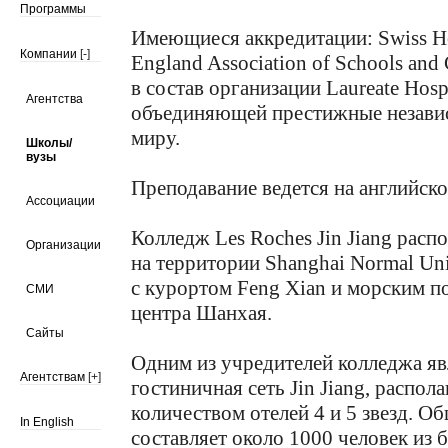
Программы
Имеющиеся аккредитации: Swiss Ho
Компании
[-]
England Association of Schools and
в состав организации Laureate Hospi
Агентства
объединяющей престижные незави
миру.
Школы/
вузы
Преподавание ведется на английско
Ассоциации
Колледж Les Roches Jin Jiang расп
Организации
на территории Shanghai Normal Uni
с курортом Feng Xian и морским п
СМИ
центра Шанхая.
Сайты
Одним из учредителей колледжа явл
Агентствам
[+]
гостиничная сеть Jin Jiang, распо
количеством отелей 4 и 5 звезд. О
In English
составляет около 1000 человек из б