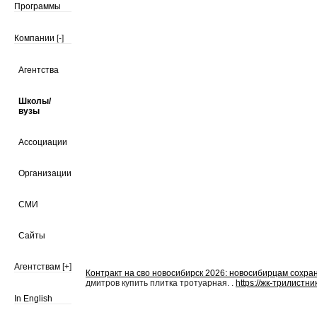
Программы
Компании
[-]
Агентства
Школы/
вузы
Ассоциации
Организации
СМИ
Сайты
Агентствам
[+]
Контракт на сво новосибирск 2026: новосибирцам сохр
дмитров купить плитка тротуарная. .
https://жк-трилистни
In English