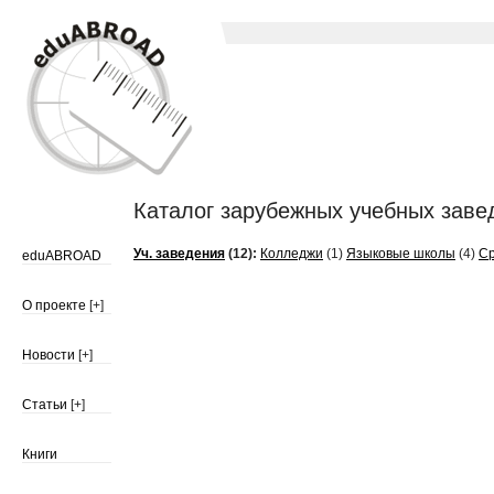
Каталог зарубежных учебных завед
Уч. заведения
(12):
Колледжи
(1)
Языковые школы
(4)
С
eduABROAD
О проекте
[+]
Новости
[+]
Статьи
[+]
Книги