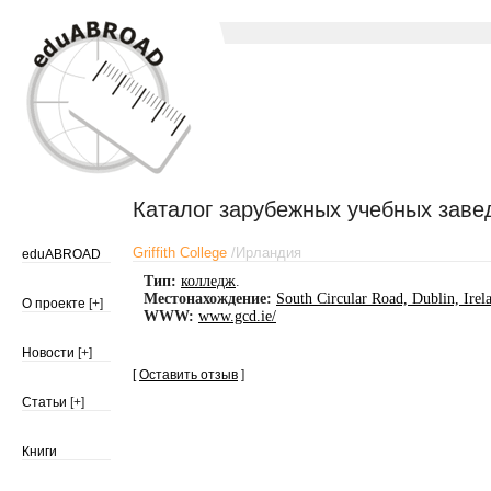
Каталог зарубежных учебных заве
Griffith College
/
Ирландия
eduABROAD
Тип:
колледж
.
Местонахождение:
South Circular Road, Dublin, Irel
О проекте
[+]
WWW:
www.gcd.ie/
Новости
[+]
[
Оставить отзыв
]
Статьи
[+]
Книги