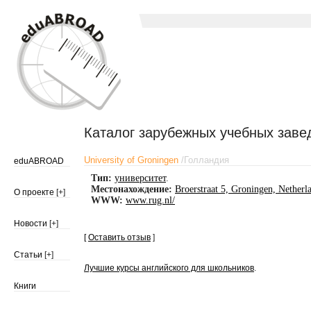
Каталог зарубежных учебных заве
University of Groningen
/
Голландия
eduABROAD
Тип:
университет
.
Местонахождение:
Broerstraat 5, Groningen, Netherl
О проекте
[+]
WWW:
www.rug.nl/
Новости
[+]
[
Оставить отзыв
]
Статьи
[+]
Лучшие курсы английского для школьников
.
Книги