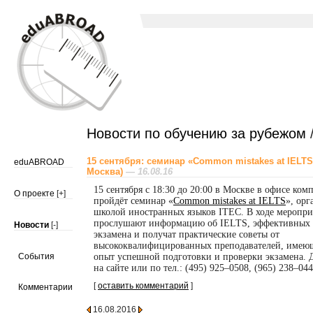
Новости по обучению за рубежом
/
15 сентября: семинар «Common mistakes at IELTS
eduABROAD
Москва)
— 16.08.16
15 сентября с 18:30 до 20:00 в Москве в офисе ко
О проекте
[+]
пройдёт семинар «
Common mistakes at IELTS
», ор
школой иностранных языков ITEC. В ходе меропри
прослушают информацию об IELTS, эффективных с
Новости
[-]
экзамена и получат практические советы от
высококвалифицированных преподавателей, имею
События
опыт успешной подготовки и проверки экзамена. Д
на сайте или по тел.: (495) 925–0508, (965) 238–044
[
оставить комментарий
]
Комментарии
16.08.2016