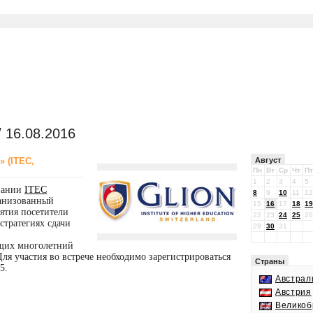
 16.08.2016
» (ITEC,
Август
Пн
Вт
Ср
Чт
Пт
1
2
3
4
5
мпании
ITEC
8
9
10
11
12
ганизованный
15
16
17
18
19
ятия посетители
22
23
24
25
26
тратегиях сдачи
29
30
31
щих многолетний
ля участия во встрече необходимо зарегистрироваться
Страны
5.
Австрал
Австрия
Великоб