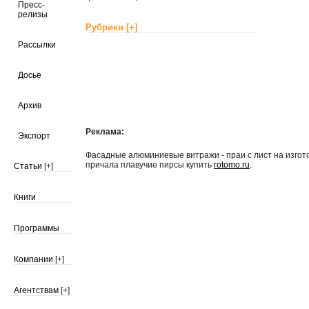
Пресс-
релизы
Рубрики
[+]
Рассылки
Досье
Архив
Реклама:
Экспорт
Фасадные алюминиевые витражи - праи с лист на изго
причала плавучие пирсы купить
rotomo.ru
.
Статьи
[+]
Книги
Программы
Компании
[+]
Агентствам
[+]