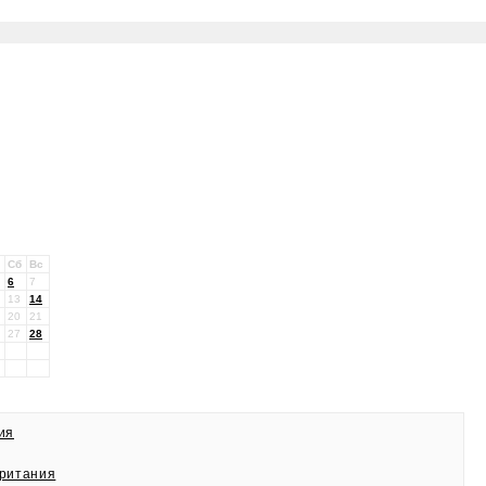
Сб
Вс
6
7
13
14
20
21
27
28
ия
ритания