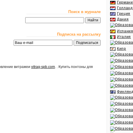
Германи
Голланд
Поиск в журнале
Греция
Дания
Испани
Подписка на рассылку
Италия
Кипр
товление витражеи
vitrag-spb.com
. . Купить понтоны для
Финлян