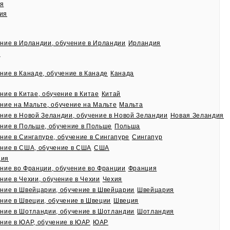
я
ия
Ирландия
я
Канада
Китай
Мальта
Новая Зеландия
Польша
Сингапур
США
дия
Франция
Чехия
Швейцария
Швеция
Шотландия
ЮАР