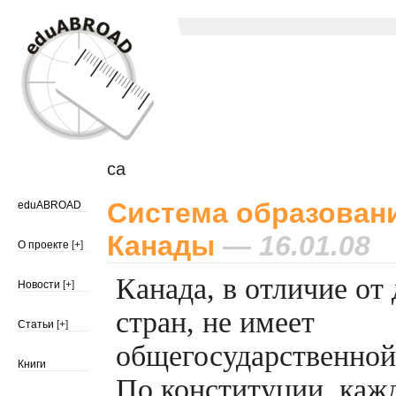
ca
Система образован
eduABROAD
Канады
— 16.01.08
О проекте
[+]
Канада, в отличие от
Новости
[+]
стран, не имеет
Статьи
[+]
общегосударственной
Книги
По конституции, каж