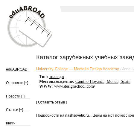
Каталог зарубежных учебных заве
University College — Marbella Design Academy
/
Испан
eduABROAD
Тип:
колледж
.
Местонахождение:
Camino Hoyanca, Monda, Spain
.
О проекте
[+]
WWW:
www.designschool.com/
Новости
[+]
[
Оставить отзыв
]
Статьи
[+]
Подробности на
nashsovetik.ru
. . Цены на мрт почек с к
Книги