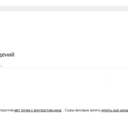
дений
ия
онтрастом
мрт почек с контрастом цена
. . Сыры весовые купить
купить сыр цена