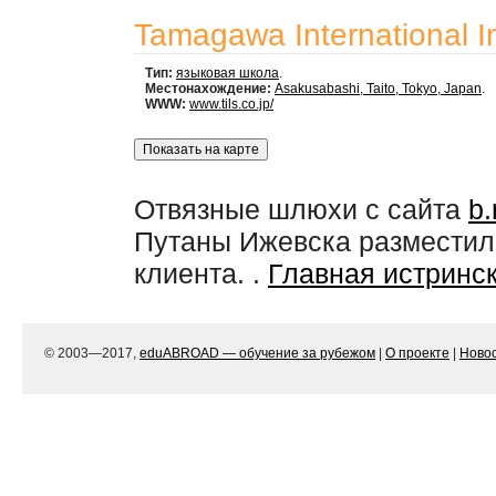
Tamagawa International In
Тип:
языковая школа
.
Местонахождение:
Asakusabashi, Taito, Tokyo, Japan
.
WWW:
www.tils.co.jp/
Отвязные шлюхи с сайта
b.
Путаны Ижевска разместил
клиента. .
Главная истринс
© 2003—2017,
eduABROAD — обучение за рубежом
|
О проекте
|
Ново