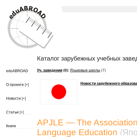
Каталог зарубежных учебных заве
Уч. заведения
(8):
Языковые школы
(7)
eduABROAD
Новости зарубежного образов
О проекте
[+]
Новости
[+]
Статьи
[+]
APJLE — The Association 
Книги
Language Education
/
Яп