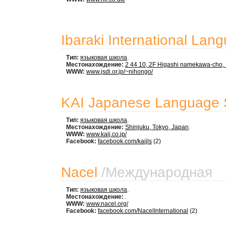
Ibaraki International Lang
Тип:
языковая школа
.
Местонахождение:
2 44 10, 2F Higashi namekawa-cho, Hi
WWW:
www.jsdi.or.jp/~nihongo/
KAI Japanese Language 
Тип:
языковая школа
.
Местонахождение:
Shinjuku, Tokyo, Japan
.
WWW:
www.kaij.co.jp/
Facebook:
facebook.com/kaijls
(2)
Nacel
/
Международная
Тип:
языковая школа
.
Местонахождение:
.
WWW:
www.nacel.org/
Facebook:
facebook.com/NacelInternational
(2)