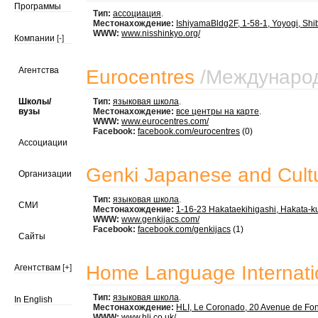
Программы
Тип:
ассоциация
.
Местонахождение:
IshiyamaBldg2F, 1-58-1, Yoyogi, Shi
WWW:
www.nisshinkyo.org/
Компании
[-]
Агентства
Eurocentres
/
Междунаро
Школы/
Тип:
языковая школа
.
вузы
Местонахождение:
все центры на карте
.
WWW:
www.eurocentres.com/
Facebook:
facebook.com/eurocentres
(0)
Ассоциации
Genki Japanese and Cult
Организации
Тип:
языковая школа
.
СМИ
Местонахождение:
1-16-23 Hakataekihigashi, Hakata-k
WWW:
www.genkijacs.com/
Facebook:
facebook.com/genkijacs
(1)
Сайты
Home Language Internati
Агентствам
[+]
Тип:
языковая школа
.
In English
Местонахождение:
HLI, Le Coronado, 20 Avenue de Fon
WWW:
www.hli.co.uk/