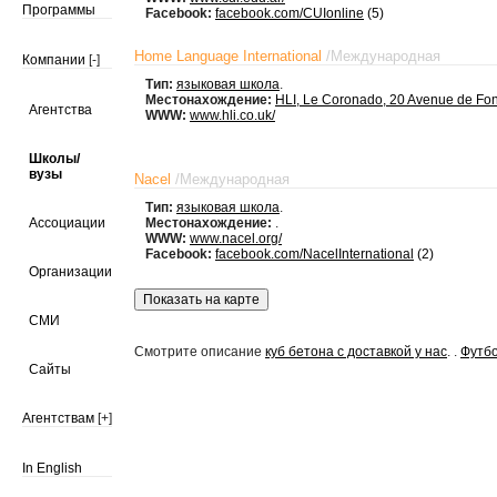
Программы
Facebook:
facebook.com/CUIonline
(5)
Home Language International
/
Международная
Компании
[-]
Тип:
языковая школа
.
Местонахождение:
HLI, Le Coronado, 20 Avenue de Fon
Агентства
WWW:
www.hli.co.uk/
Школы/
вузы
Nacel
/
Международная
Тип:
языковая школа
.
Ассоциации
Местонахождение:
.
WWW:
www.nacel.org/
Facebook:
facebook.com/NacelInternational
(2)
Организации
СМИ
Смотрите описание
куб бетона с доставкой у нас
. .
Футбо
Сайты
Агентствам
[+]
In English