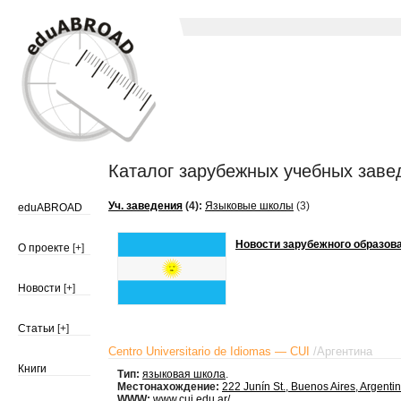
Каталог зарубежных учебных заве
Уч. заведения
(4):
Языковые школы
(3)
eduABROAD
Новости зарубежного образова
О проекте
[+]
Новости
[+]
Статьи
[+]
Centro Universitario de Idiomas — CUI
/
Аргентина
Книги
Тип:
языковая школа
.
Местонахождение:
222 Junín St., Buenos Aires, Argenti
WWW:
www.cui.edu.ar/