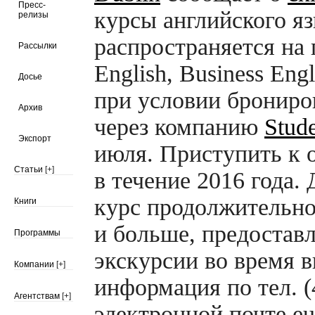
Пресс-
курсы английского я
релизы
распространяется на
Рассылки
English, Business Engl
Досье
при условии брониро
Архив
через компанию
Stude
Экспорт
июля. Приступить к
Статьи
[+]
в течение 2016 года. 
курс продолжительн
Книги
и больше, предостав
Программы
экскурсии во время 
Компании
[+]
информация по тел. (
Агентствам
[+]
электронной почте еur