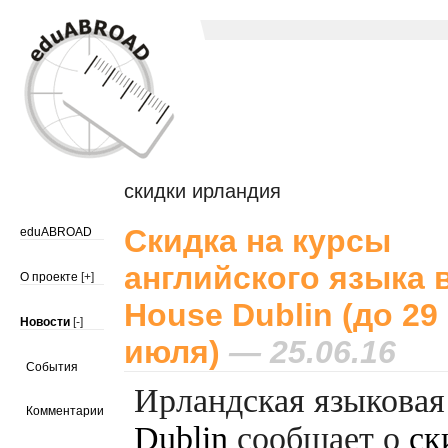
скидки ирландия
Скидка на курсы
eduABROAD
английского языка 
О проекте
[+]
House Dublin (до 29
Новости
[-]
июля)
— 25.06.16
События
Ирландская языкова
Комментарии
Dublin
сообщает о
ск