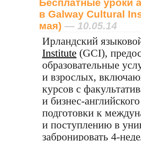
Бесплатные уроки а
в Galway Cultural Ins
мая)
— 10.05.14
Ирландский языково
Institute
(GCI), предо
образовательные усл
и взрослых, включаю
курсов с факультати
и
бизнес-английского
подготовки к между
и поступлению в уни
забронировать
4-нед