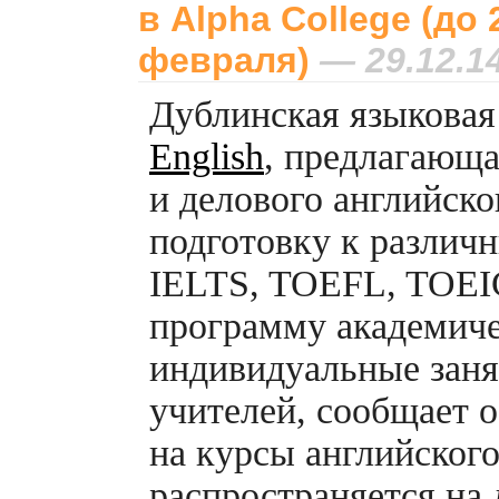
в Alpha College (до 
февраля)
— 29.12.1
Дублинская языкова
English
, предлагающ
и делового английско
подготовку к различ
IELTS, TOEFL, TOEIC,
программу академичес
индивидуальные заня
учителей, сообщает 
на курсы английског
распространяется на