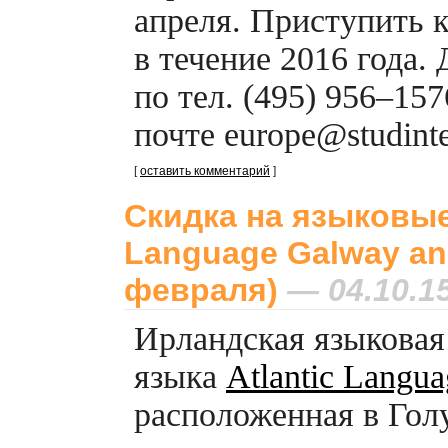
апреля. Приступить 
в течение 2016 года.
по тел. (495) 956–15
почте еurope@studinter
[
оставить комментарий
]
Скидка на языковые 
Language Galway and
февраля)
— 04.10.1
Ирландская языковая
языка
Atlantic Langu
расположенная в Голу