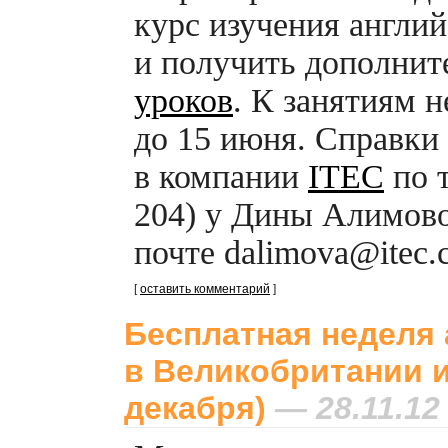
курс изучения англий
и получить дополни
уроков
. К занятиям 
до 15 июня. Справки
в компании
ITEC
по т
204) у Дины Алимово
почте dalimova@itec.c
[
оставить комментарий
]
Бесплатная неделя 
в Великобритании и
декабря)
— 28.11.12