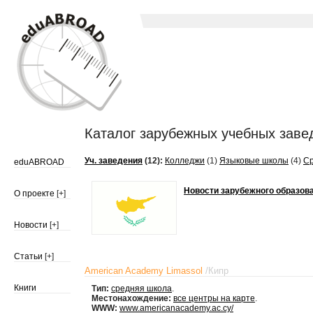
Каталог зарубежных учебных заве
Уч. заведения
(12):
Колледжи
(1)
Языковые школы
(4)
С
eduABROAD
Новости зарубежного образова
О проекте
[+]
Новости
[+]
Статьи
[+]
American Academy Limassol
/
Кипр
Книги
Тип:
средняя школа
.
Местонахождение:
все центры на карте
.
WWW:
www.americanacademy.ac.cy/