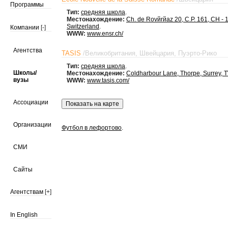
Программы
Тип:
средняя школа
.
Местонахождение:
Ch. de Rovйrйaz 20, C.P. 161, CH -
Switzerland
.
Компании
[-]
WWW:
www.ensr.ch/
Агентства
TASIS
/
Великобритания
,
Швейцария
,
Пуэрто-Рико
Тип:
средняя школа
.
Школы/
Местонахождение:
Coldharbour Lane, Thorpe, Surrey,
вузы
WWW:
www.tasis.com/
Ассоциации
Организации
Футбол в лефортово
.
СМИ
Сайты
Агентствам
[+]
In English