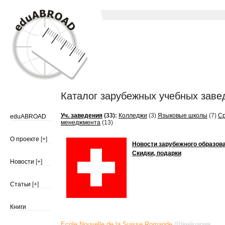
Каталог зарубежных учебных заве
Уч. заведения
(33):
Колледжи
(3)
Языковые школы
(7)
С
eduABROAD
менеджмента
(13)
О проекте
[+]
Новости зарубежного образов
Скидки, подарки
Новости
[+]
Статьи
[+]
Книги
Ecole Nouvelle de la Suisse Romande
/
Швейцария