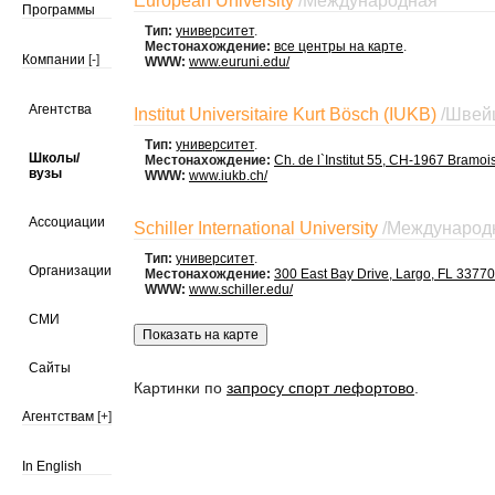
European University
/
Международная
Программы
Тип:
университет
.
Местонахождение:
все центры на карте
.
Компании
[-]
WWW:
www.euruni.edu/
Агентства
Institut Universitaire Kurt Bösch (IUKB)
/
Швей
Тип:
университет
.
Школы/
Местонахождение:
Ch. de l`Institut 55, CH-1967 Bramoi
вузы
WWW:
www.iukb.ch/
Ассоциации
Schiller International University
/
Международ
Тип:
университет
.
Организации
Местонахождение:
300 East Bay Drive, Largo, FL 3377
WWW:
www.schiller.edu/
СМИ
Сайты
Картинки по
запросу спорт лефортово
.
Агентствам
[+]
In English