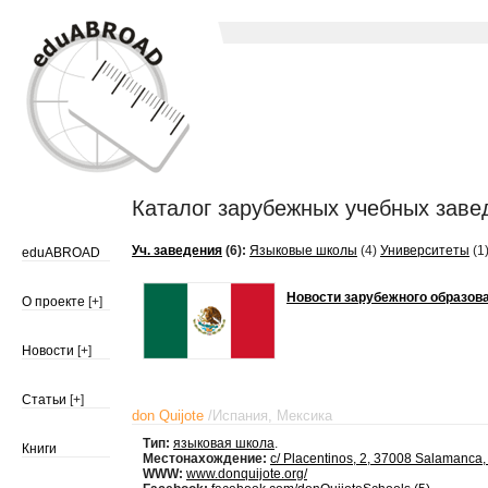
Каталог зарубежных учебных завед
Уч. заведения
(6):
Языковые школы
(4)
Университеты
(1
eduABROAD
Новости зарубежного образов
О проекте
[+]
Новости
[+]
Статьи
[+]
don Quijote
/
Испания
,
Мексика
Тип:
языковая школа
.
Книги
Местонахождение:
c/ Placentinos, 2, 37008 Salamanca,
WWW:
www.donquijote.org/