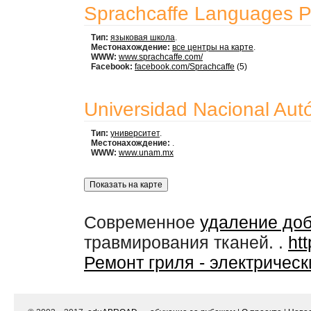
Sprachcaffe Languages 
Тип:
языковая школа
.
Местонахождение:
все центры на карте
.
WWW:
www.sprachcaffe.com/
Facebook:
facebook.com/Sprachcaffe
(5)
Universidad Nacional Au
Тип:
университет
.
Местонахождение:
.
WWW:
www.unam.mx
Современное
удаление до
травмирования тканей. .
htt
Ремонт гриля - электрическ