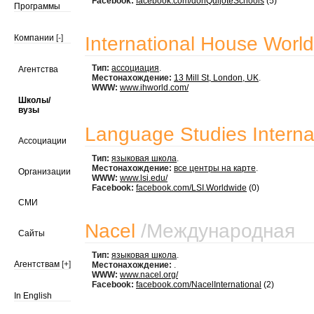
Facebook:
facebook.com/donQuijoteSchools
(5)
Программы
Компании
[-]
International House World
Тип:
ассоциация
.
Агентства
Местонахождение:
13 Mill St, London, UK
.
WWW:
www.ihworld.com/
Школы/
вузы
Language Studies Internat
Ассоциации
Тип:
языковая школа
.
Местонахождение:
все центры на карте
.
Организации
WWW:
www.lsi.edu/
Facebook:
facebook.com/LSI.Worldwide
(0)
СМИ
Nacel
/
Международная
Сайты
Тип:
языковая школа
.
Агентствам
[+]
Местонахождение:
.
WWW:
www.nacel.org/
Facebook:
facebook.com/NacelInternational
(2)
In English