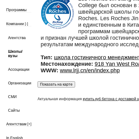
College был основан в
Программы
швейцарской школы го
Roches. Les Roches Ji
Компании
[-]
и единственным в Кит
программам швейцарск
и признан лучшей школой гостинично
Агентства
результатам международного иссле
Школы/
вузы
Тип:
школа гостиничного менеджмен
Местонахождение:
918 Yan West Roa
Ассоциации
WWW:
www.lrjj.cn/en/index.php
Организации
СМИ
Актуальная информация
купить куб бетона с доставкой 
Сайты
Агентствам
[+]
In English